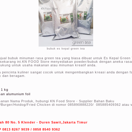
bubuk es kepal green tea
l bubuk minuman rasa green tea yang biasa dibuat untuk Es Kepal Green
 sekarang ini.KN FOOD Store menyediakan powder/bubuk dengan aneka rasa
ukung untuk usaha makanan atau minuman kreatif anda.
pencinta kuliner sangat cocok untuk mengembangkan kreasi anda dengan fa
ik dan beragam.
 1 kg
an alumunium foil
anan Nama Produk, hubungi KN Food Store - Supplier Bahan Baku
/Burger/Hotdog/Fried Chicken di nomor 085890888220/ 085885409362 atau 
ah 80 No. 5 Klender - Duren Sawit,Jakarta Timur
0813 8267 9039 / 0858 8540 9362