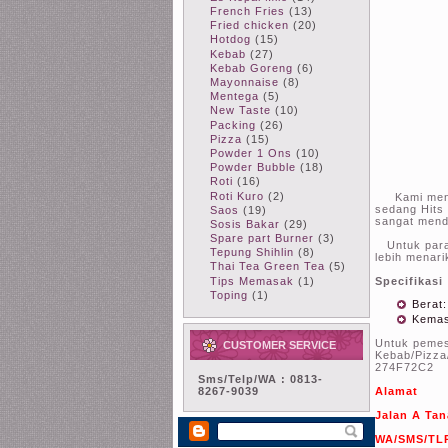
French Fries
(13)
Fried chicken
(20)
Hotdog
(15)
Kebab
(27)
Kebab Goreng
(6)
Mayonnaise
(8)
Mentega
(5)
New Taste
(10)
Packing
(26)
Pizza
(15)
Powder 1 Ons
(10)
Powder Bubble
(18)
Roti
(16)
Roti Kuro
(2)
Kami menjua
sedang Hits
Saos
(19)
sangat mend
Sosis Bakar
(29)
Spare part Burner
(3)
Untuk para 
Tepung Shihlin
(8)
lebih menar
Thai Tea Green Tea
(5)
Tips Memasak
(1)
Specifikasi
Toping
(1)
Berat:
Kemas
Untuk pemes
CUSTOMER SERVICE
Kebab/Pizza
274F72C2
Sms/Telp/WA : 0813-
8267-9039
Alamat
Jalan A Tan
WA/SMS/TLP 