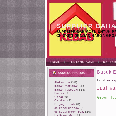
SUPPLIER BAH
SUPPLIER DAN AGEN UNTUK PR
CHICKEN DENGAN HARGA GROS
HOME
TENTANG KAMI
DAFTA
Bubuk E
KATALOG PRODUK
Label:
es ke
Alat usaha
(28)
Bahan Martabak
(8)
Jual B
Bahan Takoyaki
(14)
Burger
(16)
Canai
(9)
Green Te
Cemilan
(7)
Daging Kebab
(8)
es kepal dancow
(8)
es kepal green Tea.
(10)
Es Kepal Milo
(14)