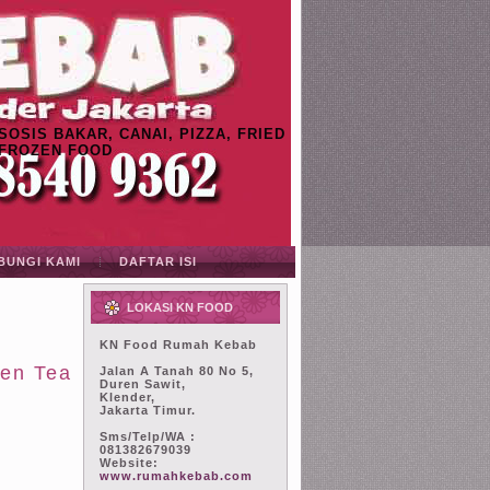
OSIS BAKAR, CANAI, PIZZA, FRIED
 FROZEN FOOD
BUNGI KAMI
DAFTAR ISI
LOKASI KN FOOD
KN Food Rumah Kebab
een Tea
Jalan A Tanah 80 No 5,
Duren Sawit
,
Klender
,
Jakarta Timur
.
Sms/Telp/WA :
081382679039
Website:
www.rumahkebab.com