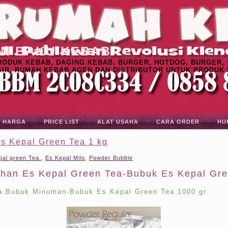
AN BAKU KEBAB
ODUK KEBAB, DAGING KEBAB, BURGER, HOTDOG, BURGER, S
IR, RUMAH KEBAB AGEN DAN DISTRIBUTOR UNTUK PRODUK
R HARGA
PRICE LIST
ALAT USAHA
CARA ORDER
HU
s Kepal Green Tea 1 kg
pal green Tea.
,
Es Kepal Milo
,
Powder Bubble
ahan Es Kepal Green Tea-Bubuk Es Kepal Gr
a Bubuk Minuman-Bubuk Es Kepal Green Tea 1000 gr