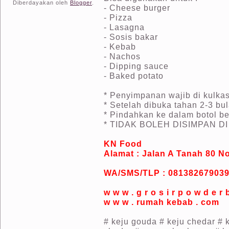
Diberdayakan oleh
Blogger
.
- Cheese burger
- Pizza
- Lasagna
- Sosis bakar
- Kebab
- Nachos
- Dipping sauce
- Baked potato
* Penyimpanan wajib di kulka
* Setelah dibuka tahan 2-3 bu
* Pindahkan ke dalam botol be
* TIDAK BOLEH DISIMPAN D
KN Food
Alamat : Jalan A Tanah 80 No
WA/SMS/TLP : 081382679039
w w w . g r o s i r p o w d e r 
w w w . rumah kebab . com
# keju gouda # keju chedar # 