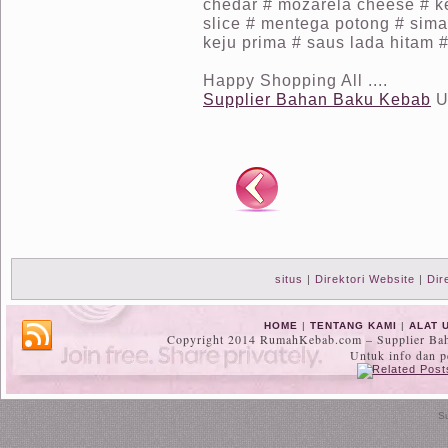
chedar # mozarela cheese # ke
slice # mentega potong # sim
keju prima # saus lada hitam 
Happy Shopping All ....
Supplier Bahan Baku Kebab
U
situs
|
Direktori Website
|
Dir
HOME
|
TENTANG KAMI
|
ALAT 
Copyright 2014 RumahKebab.com – Supplier Baha
Untuk info dan 
S