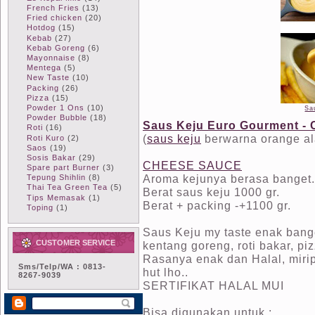
French Fries
(13)
Fried chicken
(20)
Hotdog
(15)
Kebab
(27)
Kebab Goreng
(6)
Mayonnaise
(8)
Mentega
(5)
New Taste
(10)
Packing
(26)
Pizza
(15)
Powder 1 Ons
(10)
Sa
Powder Bubble
(18)
Saus Keju Euro Gourment -
Roti
(16)
(
saus keju
berwarna orange ala
Roti Kuro
(2)
Saos
(19)
Sosis Bakar
(29)
CHEESE SAUCE
Spare part Burner
(3)
Aroma kejunya berasa banget.
Tepung Shihlin
(8)
Thai Tea Green Tea
(5)
Berat saus keju 1000 gr.
Tips Memasak
(1)
Berat + packing -+1100 gr.
Toping
(1)
Saus Keju my taste enak bange
CUSTOMER SERVICE
kentang goreng, roti bakar, piz
Rasanya enak dan Halal, mirip
Sms/Telp/WA : 0813-
hut lho..
8267-9039
SERTIFIKAT HALAL MUI
Bisa digunakan untuk :