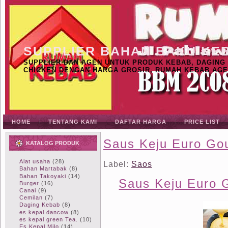
SUPPLIER BAHAN BAKU KE
SUPPLIER DAN AGEN UNTUK PRODUK KEBAB, DAGING K
CHICKEN DENGAN HARGA GROSIR, RUMAH KEBAB AGE
HOME
TENTANG KAMI
DAFTAR HARGA
PRICE LIST
Saus Keju Euro Go
KATALOG PRODUK
Alat usaha
(28)
Label:
Saos
Bahan Martabak
(8)
Bahan Takoyaki
(14)
Saus Keju Euro 
Burger
(16)
Canai
(9)
Cemilan
(7)
Daging Kebab
(8)
es kepal dancow
(8)
es kepal green Tea.
(10)
Es Kepal Milo
(14)