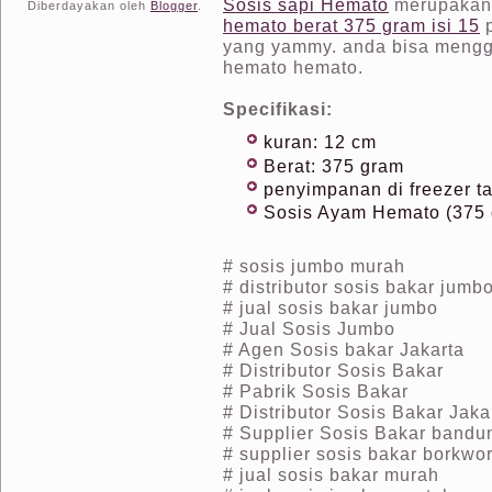
Sosis sapi Hemato
merupakan 
Diberdayakan oleh
Blogger
.
hemato berat 375 gram isi 15
p
yang yammy. anda bisa mengg
hemato hemato.
Specifikasi:
kuran: 12 cm
Berat: 375 gram
penyimpanan di freezer t
Sosis Ayam Hemato (375 g
# sosis jumbo murah
# distributor sosis bakar jumb
# jual sosis bakar jumbo
# Jual Sosis Jumbo
# Agen Sosis bakar Jakarta
# Distributor Sosis Bakar
# Pabrik Sosis Bakar
# Distributor Sosis Bakar Jaka
# Supplier Sosis Bakar bandu
# supplier sosis bakar borkwor
# jual sosis bakar murah