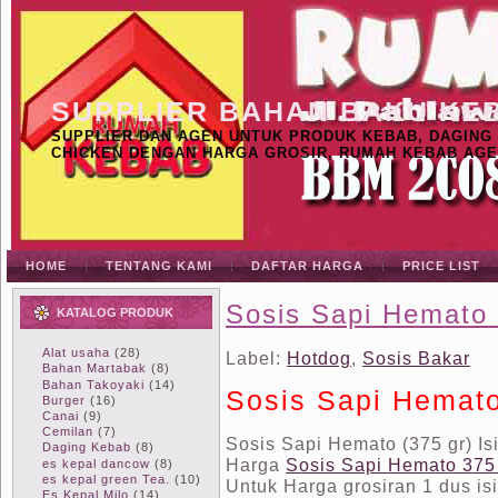
SUPPLIER BAHAN BAKU KE
SUPPLIER DAN AGEN UNTUK PRODUK KEBAB, DAGING K
CHICKEN DENGAN HARGA GROSIR, RUMAH KEBAB AGE
HOME
TENTANG KAMI
DAFTAR HARGA
PRICE LIST
Sosis Sapi Hemato (
KATALOG PRODUK
Alat usaha
(28)
Label:
Hotdog
,
Sosis Bakar
Bahan Martabak
(8)
Bahan Takoyaki
(14)
Sosis Sapi Hemato 
Burger
(16)
Canai
(9)
Cemilan
(7)
Sosis Sapi Hemato (375 gr) Is
Daging Kebab
(8)
Harga
Sosis Sapi Hemato 37
es kepal dancow
(8)
es kepal green Tea.
(10)
Untuk Harga grosiran 1 dus is
Es Kepal Milo
(14)