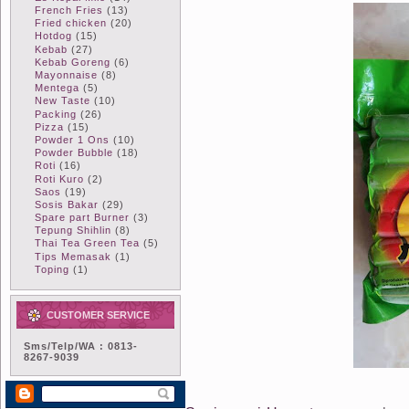
French Fries
(13)
Fried chicken
(20)
Hotdog
(15)
Kebab
(27)
Kebab Goreng
(6)
Mayonnaise
(8)
Mentega
(5)
New Taste
(10)
Packing
(26)
Pizza
(15)
Powder 1 Ons
(10)
Powder Bubble
(18)
Roti
(16)
Roti Kuro
(2)
Saos
(19)
Sosis Bakar
(29)
Spare part Burner
(3)
Tepung Shihlin
(8)
Thai Tea Green Tea
(5)
Tips Memasak
(1)
Toping
(1)
CUSTOMER SERVICE
Sms/Telp/WA : 0813-
8267-9039