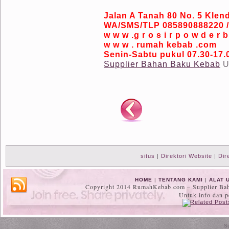
Jalan A Tanah 80 No. 5 Klen
WA/SMS/TLP 085890888220 
w w w .g r o s i r p o w d e r 
w w w . rumah kebab .com
Senin-Sabtu pukul 07.30-17.
Supplier Bahan Baku Kebab
U
situs
|
Direktori Website
|
Dir
HOME
|
TENTANG KAMI
|
ALAT 
Copyright 2014 RumahKebab.com – Supplier Baha
Untuk info dan 
S