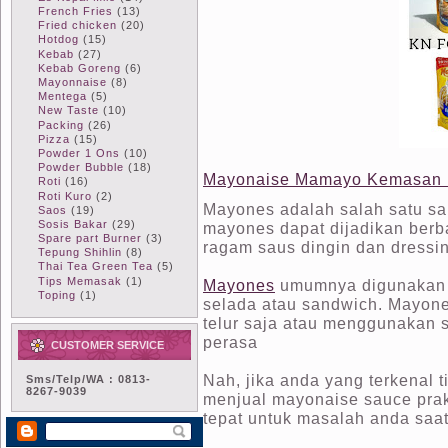
French Fries
(13)
Fried chicken
(20)
Hotdog
(15)
Kebab
(27)
Kebab Goreng
(6)
Mayonnaise
(8)
Mentega
(5)
New Taste
(10)
Packing
(26)
Pizza
(15)
Powder 1 Ons
(10)
Powder Bubble
(18)
Mayonaise Mamayo Kemasan 
Roti
(16)
Roti Kuro
(2)
Mayones adalah salah satu s
Saos
(19)
Sosis Bakar
(29)
mayones dapat dijadikan ber
Spare part Burner
(3)
ragam saus dingin dan dressi
Tepung Shihlin
(8)
Thai Tea Green Tea
(5)
Tips Memasak
(1)
Mayones
umumnya digunakan 
Toping
(1)
selada atau sandwich. Mayon
telur saja atau menggunakan 
perasa
CUSTOMER SERVICE
Nah, jika anda yang terkenal t
Sms/Telp/WA : 0813-
8267-9039
menjual mayonaise sauce prak
tepat untuk masalah anda saat