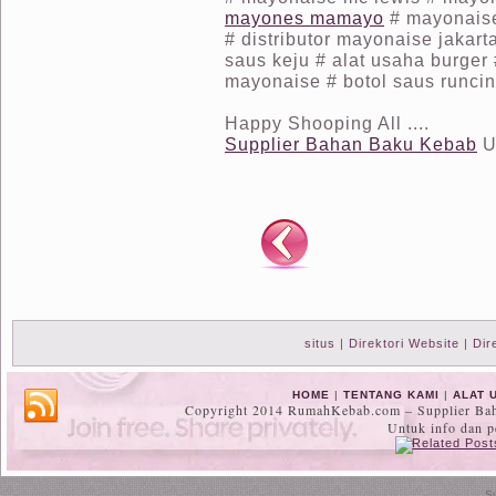
mayones mamayo
# mayonaise
# distributor mayonaise jakart
saus keju # alat usaha burger 
mayonaise # botol saus runcing
Happy Shooping All ....
Supplier Bahan Baku Kebab
U
situs
|
Direktori Website
|
Dir
HOME
|
TENTANG KAMI
|
ALAT 
Copyright 2014 RumahKebab.com – Supplier Baha
Untuk info dan 
S