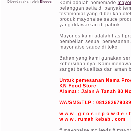
Kami adalah homemade
mayo
Diberdayakan oleh
Blogger
.
pelanggan setia di banyak te
testimonial yang diberikan o
produk mayonaise sauce produk
yang ditawarkan di pabrik
Mayones kami adalah hasil pr
pembelian sesuai pemesanan. 
mayonaise sauce di toko
Bahan yang kami gunakan sera
kebersihan nya. Kami menawa
sangat berkualitas dan aman 
Untuk pemesanan Nama Prod
KN Food Store
Alamat
:
Jalan A Tanah 80 No
WA/SMS/TLP : 081382679039
w w w . g r o s i r p o w d e r 
w w w . rumah kebab . com
# mayonaise mc lewis # mayon