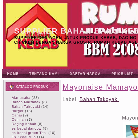
SUPPLIER BAHAN BAKU KE
SUPPLIER DAN AGEN UNTUK PRODUK KEBAB, DAGING K
CHICKEN DENGAN HARGA GROSIR, RUMAH KEBAB AGE
HOME
TENTANG KAMI
DAFTAR HARGA
PRICE LIST
Mayonaise Mamayo
KATALOG PRODUK
Alat usaha
(28)
Label:
Bahan Takoyaki
Bahan Martabak
(8)
Bahan Takoyaki
(14)
Burger
(16)
Canai
(9)
Mayon
Cemilan
(7)
Daging Kebab
(8)
es kepal dancow
(8)
es kepal green Tea.
(10)
Es Kepal Milo
(14)