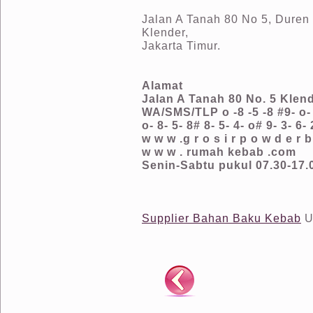
Jalan A Tanah 80 No 5, Duren 
Klender,
Jakarta Timur.
Alamat
Jalan A Tanah 80 No. 5 Klend
WA/SMS/TLP o -8 -5 -8 #9- o- 8
o- 8- 5- 8# 8- 5- 4- o# 9- 3- 6-
w w w .g r o s i r p o w d e r b
w w w . rumah kebab .com
Senin-Sabtu pukul 07.30-17.
Supplier Bahan Baku Kebab
U