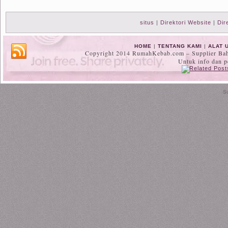
situs
|
Direktori Website
|
Dir
HOME
|
TENTANG KAMI
|
ALAT 
Copyright 2014 RumahKebab.com – Supplier Baha
Untuk info dan 
S