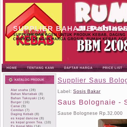
SUPPLIER BAHAN BAKU KE
SUPPLIER DAN AGEN UNTUK PRODUK KEBAB, DAGING K
CHICKEN DENGAN HARGA GROSIR, RUMAH KEBAB AGE
HOME
TENTANG KAMI
DAFTAR HARGA
PRICE LIST
Supplier Saus Bolo
KATALOG PRODUK
Alat usaha
(28)
Label:
Sosis Bakar
Bahan Martabak
(8)
Bahan Takoyaki
(14)
Saus Bolognaie - 
Burger
(16)
Canai
(9)
Cemilan
(7)
Sause Bolognese Rp.32.000
Daging Kebab
(8)
es kepal dancow
(8)
es kepal green Tea.
(10)
Es Kepal Milo
(14)