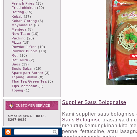
French Fries
(13)
Fried chicken
(20)
Hotdog
(15)
Kebab
(27)
Kebab Goreng
(6)
Mayonnaise
(8)
Mentega
(5)
New Taste
(10)
Packing
(26)
Pizza
(15)
Powder 1 Ons
(10)
Powder Bubble
(18)
Roti
(16)
Roti Kuro
(2)
Saos
(19)
Sosis Bakar
(29)
Spare part Burner
(3)
Tepung Shihlin
(8)
Thai Tea Green Tea
(5)
Tips Memasak
(1)
Toping
(1)
Supplier Saus Bolognaise
CUSTOMER SERVICE
Kami supplier saus bolognise
Sms/Telp/WA : 0813-
Saus Bolognise
biasanya digun
8267-9039
menutup kemungkinan kita men
penne, fettuccine, atau lasag