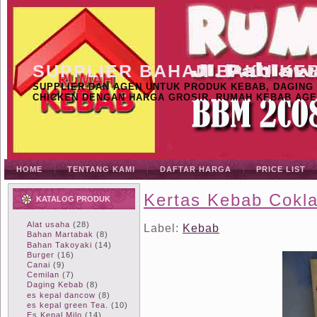
SUPPLIER BAHAN BAKU KE
SUPPLIER DAN AGEN UNTUK PRODUK KEBAB, DAGING K
CHICKEN DENGAN HARGA GROSIR, RUMAH KEBAB AGE
HOME
TENTANG KAMI
DAFTAR HARGA
PRICE LIST
Kertas Kebab Cokla
KATALOG PRODUK
Alat usaha
(28)
Label:
Kebab
Bahan Martabak
(8)
Bahan Takoyaki
(14)
Burger
(16)
Canai
(9)
Cemilan
(7)
Daging Kebab
(8)
es kepal dancow
(8)
es kepal green Tea.
(10)
Es Kepal Milo
(14)