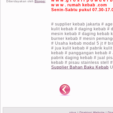
Diberdayakan oleh
Blogger
.
w w w . rumah kebab .com
Senin-Sabtu pukul 07.30-17.
# supplier kebab jakarta # age
kulit kebab # daging kebab # 
mesin kebab # daging kebab k
burner kebab # mesin pemang
# Usaha kebab modal 5 jt # b
# jua kulit kebab # pabrik kulit
kebab # panggangan kebab # Ju
pabrik daging kebab # jual pi
kebab # pisau stainless stell 
Supplier Bahan Baku Kebab
U
situs
|
Direktori Website
|
Dir