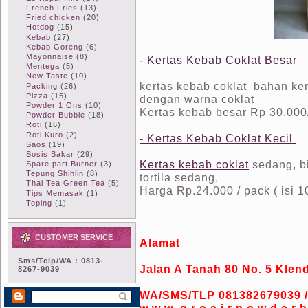
French Fries
(13)
Fried chicken
(20)
Hotdog
(15)
Kebab
(27)
Kebab Goreng
(6)
Mayonnaise
(8)
- Kertas Kebab Coklat Besar
Mentega
(5)
New Taste
(10)
kertas kebab coklat bahan ker
Packing
(26)
Pizza
(15)
dengan warna coklat
Powder 1 Ons
(10)
Kertas kebab besar Rp 30.000
Powder Bubble
(18)
Roti
(16)
Roti Kuro
(2)
-
Kertas Kebab Coklat Kecil
Saos
(19)
Sosis Bakar
(29)
Kertas kebab coklat
sedang, bi
Spare part Burner
(3)
Tepung Shihlin
(8)
tortila sedang,
Thai Tea Green Tea
(5)
Harga Rp.24.000 / pack ( isi 1
Tips Memasak
(1)
Toping
(1)
CUSTOMER SERVICE
Alamat
Sms/Telp/WA : 0813-
Jalan A Tanah 80 No. 5 Klend
8267-9039
WA/SMS/TLP 081382679039 /
w w w .g r o s i r p o w d e r b